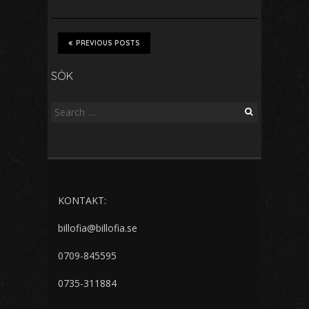
PREVIOUS POSTS
SÖK
S
e
a
r
c
h
KONTAKT:
f
o
billofia@billofia.se
r
:
0709-845595
0735-311884