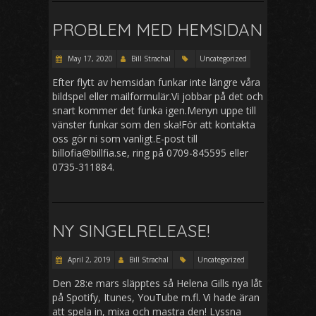
PROBLEM MED HEMSIDAN
May 17, 2020
Bill Strachal
Uncategorized
Efter flytt av hemsidan funkar inte längre våra
bildspel eller mailformulär.Vi jobbar på det och
snart kommer det funka igen.Menyn uppe till
vänster funkar som den ska!För att kontakta
oss gör ni som vanligt.E-post till
billofia@billfia.se, ring på 0709-845595 eller
0735-311884.
NY SINGELRELEASE!
April 2, 2019
Bill Strachal
Uncategorized
Den 28:e mars släpptes så Helena Gills nya låt
på Spotify, Itunes, YouTube m.fl. Vi hade äran
att spela in, mixa och mastra den! Lyssna