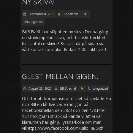
NY SKIVA!
September 8, 2021
Bill Strachal
Uncategorized
Bill&FiaXL har släppt en ny skiva!Denna gång
en studioinpelad skiva, och faktiskt tryckt ett
litet antal cd-skivor! Beställ här på sidan via
vårt kontaktformulär. Endast 250:- inkl frakt!
GLEST MELLAN GIGEN…
August 25, 2020
Bill Strachal
Uncategorized
Och för att kompensera för det så spelade Fia
och Bill en låt live varje morgon på
Facebookmellan den 28/3 och den 1/8.Efter
127 morgnar i sträck så kände vi att vi var
klara,men här går ju lyssna/kolla om man
villhttps://www.facebook.com/BilloFia/Och