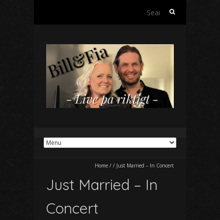
S
e
a
r
c
h
f
o
r
:
Home
/
/
Just Married – In Concert
Just Married – In
Concert