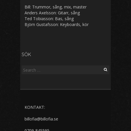
Bill: Trummor, sång, mix, master
Anders Axelsson: Gitarr, sång
Ted Tobiasson: Bas, sång
Björn Gustafsson: Keyboards, kör
SÖK
S
e
a
r
c
h
KONTAKT:
f
o
billofia@billofia.se
r
:
0709-845595